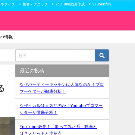
eマネタイズ
集客テクニック
YouTube動画作成
VTuber情報
ber情報
最近の投稿
なぜパーティーキッチンは人気なのか！プロ
る
マーケターが徹底分析！
なぜヒカルは人気なのか！Youtubeプロマー
ケターが徹底分析！
YouTuber必見！「歌ってみた系」動画と
は？メリットと注意点