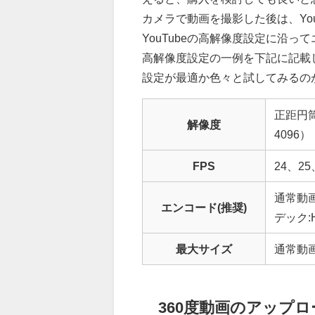
カメラで動画を撮影した後は、Yo
YouTubeの高解像度設定に沿っ
高解像度設定の一例を下記に記載
設定が最適か色々と試してみるの
正距円筒
解像度
4096）
FPS
24、25
通常動画
エンコード(推奨)
デック:H
最大サイズ
通常動画
360度動画のアップ