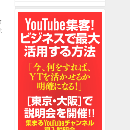
画
向
・