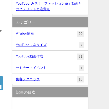
YouTuber必見！「ファッション系」動画と
は？メリットと注意点
カテゴリー
々
VTuber情報
20
。
が
YouTubeマネタイズ
7
YouTube動画作成
81
。
セミナー・イベント
1
集客テクニック
18
記事の目次