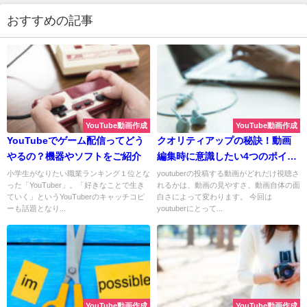
おすすめの記事
YouTube動画作成
YouTube動画作成
YouTubeでゲーム配信ってどう
クオリティアップの秘訣！動画
やるの？機器やソフトをご紹介
編集時に意識したい4つのポイン
ト
小学生がなりたい職業ランキング１位とな
youtuberの投稿する動画がどれだけ視聴さ
った「YouTuber」。「好きなことで生き
れるかは、動画の見やすさ、動画自体の面
ていく」というYouTuberのキャッチコピ
白さによって変わります。 今回は
ーも話題となり...
youtuberにとって...
YouTube動画作成
YouTube動画作成