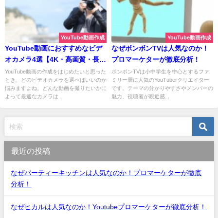
YouTube動画作成
YouTube動画作成
YouTube動画におすすめなビデ
なぜボンボンTVは人気なのか！
オカメラ4選【4K・高画質・長時
プロマーケターが徹底分析！
間】
YouTube動画の作成をはじめたいと思った
ボンボンTVは小中学生を中心とするファ
とき、どのビデオカメラを選べばいいのか
ミリー層に人気のYouTuberクリエイター
悩みますよね。どんな動画を撮りたいかに
です。テーマの分かりやすさやメンバーの
よって最適なカメラは...
魅力、視聴者が親近感...
最近の投稿
なぜパーティーキッチンは人気なのか！プロマーケターが徹底
分析！
なぜヒカルは人気なのか！Youtubeプロマーケターが徹底分析！