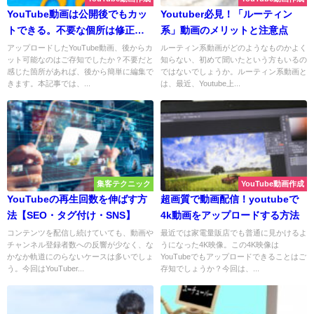
YouTube動画は公開後でもカッ
Youtuber必見！「ルーティン
トできる。不要な個所は修正し
系」動画のメリットと注意点
よう
アップロードしたYouTube動画、後からカ
ルーティン系動画がどのようなものかよく
ット可能なのはご存知でしたか？不要だと
知らない、初めて聞いたという方もいるの
感じた箇所があれば、後から簡単に編集で
ではないでしょうか。ルーティン系動画と
きます。本記事では、...
は、最近、Youtube上...
集客テクニック
YouTube動画作成
YouTubeの再生回数を伸ばす方
超画質で動画配信！youtubeで
法【SEO・タグ付け・SNS】
4k動画をアップロードする方法
コンテンツを配信し続けていても、動画や
最近では家電量販店でも普通に見かけるよ
チャンネル登録者数への反響が少なく、な
うになった4K映像。この4K映像は
かなか軌道にのらないケースは多いでしょ
YouTubeでもアップロードできることはご
う。今回はYouTuber...
存知でしょうか？今回は、...