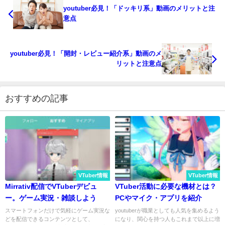
youtuber必見！「ドッキリ系」動画のメリットと注
意点
youtuber必見！「開封・レビュー紹介系」動画のメ
リットと注意点
おすすめの記事
VTuber情報
VTuber情報
Mirrativ配信でVTuberデビュ
VTuber活動に必要な機材とは？
ー。ゲーム実況・雑談しよう
PCやマイク・アプリを紹介
スマートフォンだけで気軽にゲーム実況な
youtuberが職業としても人気を集めるよう
どを配信できるコンテンツとして、
になり、関心を持つ人もこれまで以上に増