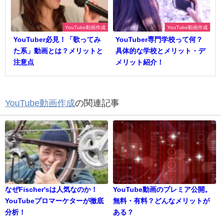
YouTube動画作成
YouTube動画作成
YouTuber必見！「歌ってみ
YouTuber専門学校って何？
た系」動画とは？メリットと
具体的な学校とメリット・デ
注意点
メリット紹介！
YouTube動画作成
の関連記事
なぜFischer'sは人気なのか！
YouTube動画のプレミア公開。
YouTubeプロマーケターが徹底
無料・有料？どんなメリットが
分析！
ある？