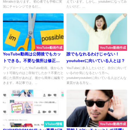
Mirrativがあります。 初心者でも手軽に実
えています。しかし、youtuberになってみ
況にチャレンジできるだ...
たいけど、...
YouTube動画作成
YouTube動画作成
YouTube動画は公開後でもカッ
誰でもなれるわけじゃない！
トできる。不要な個所は修正し
youtuberに向いている人とは？
よう
アップロードしたYouTube動画、後からカ
YouTubeに参入したいけど、自分に向いて
ット可能なのはご存知でしたか？不要だと
いるのか気になるという方へ。
感じた箇所があれば、後から簡単に編集で
youtuberyoutuberに向いている人はどんな
きます。本記事では、...
素質がある方な...
VTuber情報
YouTube動画作成