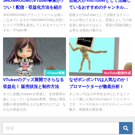
SHOWROOMのVTuber事業がア
芸能人がYouTuberとして活躍し
ツい！配信・収益化方法を紹介
ているおすすめのチャンネルま
とめ
SHOWROOMのプラットフォームは使い
芸能人がYouTuberとして活動するチャン
こなせていますか?SHOWROOMは充実し
ネルが増えてきました。芸能人としての知
たライブ空間を提供してくれるサービスで
名度に頼るのではなく、普段の芸能活動と
すが、VTuber事...
は異なる独自の魅力を...
VTuber情報
YouTube動画作成
VTuberのグッズ展開でさらなる
なぜボンボンTVは人気なのか！
収益化！ 販売状況と制作方法
プロマーケターが徹底分析！
すでに多数のVtuberが登場し、生存競争が
ボンボンTVは小中学生を中心とするファ
激しくなっているVtuber界隈。単純に再生
ミリー層に人気のYouTuberクリエイター
回数や再生時間を上げる努力だけでは、な
です。テーマの分かりやすさやメンバーの
かなか収益を向...
魅力、視聴者が親近感...