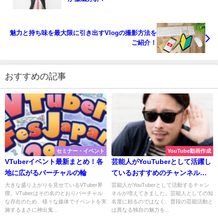
魅力と持ち味を最大限に引き出すVlogの撮影方法を
ご紹介！
おすすめの記事
セミナー・イベント
YouTube動画作成
VTuberイベント最新まとめ！各
芸能人がYouTuberとして活躍し
地に広がるバーチャルの輪
ているおすすめのチャンネルま
とめ
大きな盛り上がりを見せているVTuber界
芸能人がYouTuberとして活動するチャン
隈。VTuberはその名のとおりバーチャル
ネルが増えてきました。芸能人としての知
な存在のため、様々な媒体でイベントを実
名度に頼るのではなく、普段の芸能活動と
施するまさに神出鬼...
は異なる独自の魅力を...