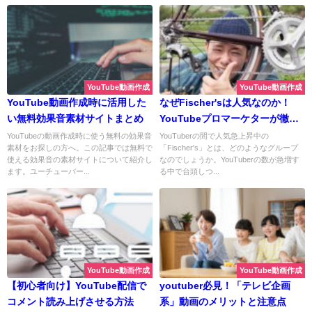
YouTube動画作成
YouTube動画作成
YouTube動画作成時に活用した
なぜFischer'sは人気なのか！
い無料効果音素材サイトまとめ
YouTubeプロマーケターが徹底
分析！
YouTubeの動画作成時に使う無料の効果音
YouTuberの間で人気急上昇中の
素材をお探しの方へ。この記事では無料で
「Fischer's」とは、どのようなグループ
使える効果音の素材サイトについて紹介し
なのでしょうか。YouTuberの数が急増す
ます。ユーチューバー...
る中で台頭しつ...
YouTube動画作成
YouTube動画作成
【初心者向け】YouTube配信で
youtuber必見！「テレビ企画
コメント読み上げさせる方法
系」動画のメリットと注意点