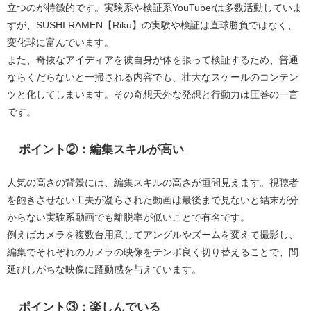
立つのが特徴的です。実験系や検証系YouTuberは多数活動していま
すが、SUSHI RAMEN【Riku】の実験や検証は直球勝負ではなく、
変化球に富んでいます。
また、奇抜なアイディアを彼自身が体を張って検証するため、普通
ならくだらないと一掃される内容でも、壮大なスケールのコンテン
ツと化してしまいます。その奇想天外な発想と行動力は圧巻の一言
です。
ポイント②：編集スキルが高い
人気の高さの背景には、編集スキルの高さが垣間見えます。視聴者
を飽きさせない工夫が凝らされた動画は最後まで見ないと結末が分
からない実験系動画でも離脱率が低いことで有名です。
例えばカメラを複数台用意してアングルやズームを変えて撮影し、
編集でそれぞれのカメラの映像をテンポ良く切り替えることで、間
延びしがちな映像に躍動感を与えています。
ポイント③：楽しんでいる