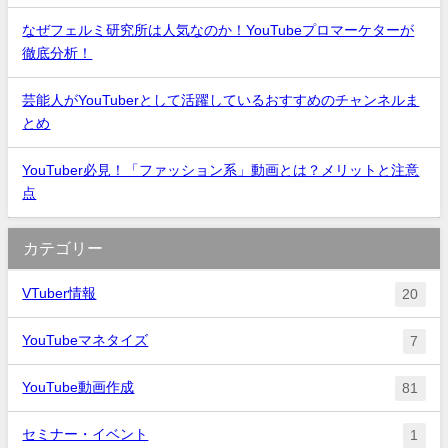
なぜフェルミ研究所は人気なのか！YouTubeプロマーケターが
徹底分析！
芸能人がYouTuberとして活躍しているおすすめのチャンネルま
とめ
YouTuber必見！「ファッション系」動画とは？メリットと注意
点
カテゴリー
VTuber情報
20
YouTubeマネタイズ
7
YouTube動画作成
81
セミナー・イベント
1