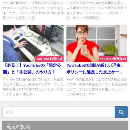
YouTube動画のライブ配信では視聴者から
テレビの企画はYouTubeと親和性が高く、
のコメントを読み上げさせることができま
人気番組であればそこからの流入も期待で
す。ただ、コメント読み上げのためには外
きる人気のシリーズです。 この記事で
部ソフトを使用して設...
は、テレビ企画系動画に...
YouTube動画作成
YouTube動画作成
【必見！】YouTubeの「限定公
YouTubeの規制が厳しい理由。
開」と「非公開」のやり方！
ポリシーに違反した炎上ケース
を紹介
YouTubeで動画を配信していると、特定の
YouTubeの配信を行う上で規制の確認は必
人だけに見せたい動画やアップロードした
須です。動画の炎上やアカウント停止を防
動画を見えない状態で残したいときってあ
止して、安定した集客を目指しましょう。
りますよね？ 本記事...
この記事では、You...
最近の投稿