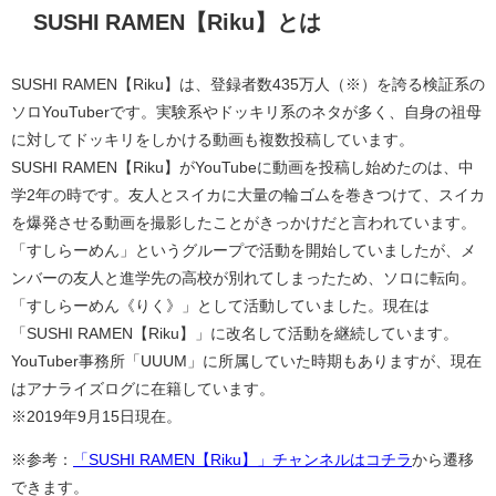
SUSHI RAMEN【Riku】とは
SUSHI RAMEN【Riku】は、登録者数435万人（※）を誇る検証系の
ソロYouTuberです。実験系やドッキリ系のネタが多く、自身の祖母
に対してドッキリをしかける動画も複数投稿しています。
SUSHI RAMEN【Riku】がYouTubeに動画を投稿し始めたのは、中
学2年の時です。友人とスイカに大量の輪ゴムを巻きつけて、スイカ
を爆発させる動画を撮影したことがきっかけだと言われています。
「すしらーめん」というグループで活動を開始していましたが、メ
ンバーの友人と進学先の高校が別れてしまったため、ソロに転向。
「すしらーめん《りく》」として活動していました。現在は
「SUSHI RAMEN【Riku】」に改名して活動を継続しています。
YouTuber事務所「UUUM」に所属していた時期もありますが、現在
はアナライズログに在籍しています。
※2019年9月15日現在。
※参考：
「SUSHI RAMEN【Riku】」チャンネルはコチラ
から遷移
できます。